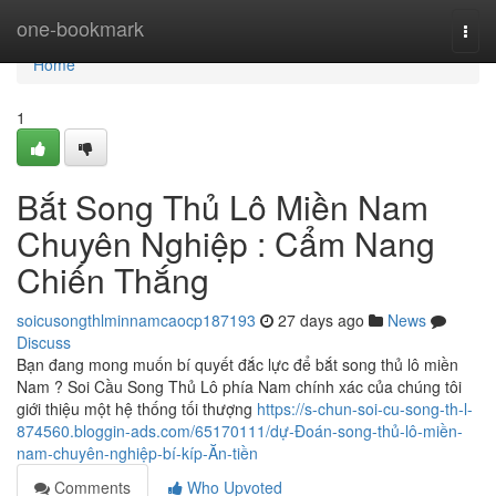
Home
one-bookmark
Togg
navi
Home
1
Bắt Song Thủ Lô Miền Nam
Chuyên Nghiệp : Cẩm Nang
Chiến Thắng
soicusongthlminnamcaocp187193
27 days ago
News
Discuss
Bạn đang mong muốn bí quyết đắc lực để bắt song thủ lô miền
Nam ? Soi Cầu Song Thủ Lô phía Nam chính xác của chúng tôi
giới thiệu một hệ thống tối thượng
https://s-chun-soi-cu-song-th-l-
874560.bloggin-ads.com/65170111/dự-Đoán-song-thủ-lô-miền-
nam-chuyên-nghiệp-bí-kíp-Ăn-tiền
Comments
Who Upvoted