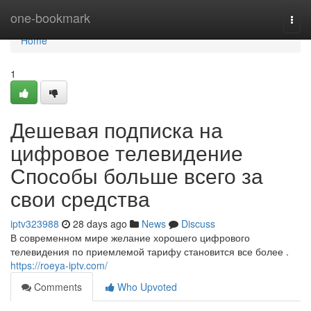
Home
one-bookmark
Togg
navi
Home
1
Дешевая подписка на
цифровое телевидение
Способы больше всего за
свои средства
iptv323988
28 days ago
News
Discuss
В современном мире желание хорошего цифрового
телевидения по приемлемой тарифу становится все более .
https://roeya-iptv.com/
Comments
Who Upvoted