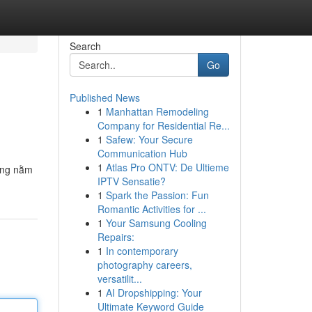
Search
Go
Published News
1
Manhattan Remodeling
Company for Residential Re...
1
Safew: Your Secure
Communication Hub
1
Atlas Pro ONTV: De Ultieme
đang nằm
IPTV Sensatie?
1
Spark the Passion: Fun
Romantic Activities for ...
1
Your Samsung Cooling
Repairs:
1
In contemporary
photography careers,
versatilit...
1
AI Dropshipping: Your
Ultimate Keyword Guide