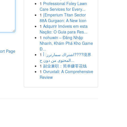
1
Professional Foley Lawn
Care Services for Every...
1
{Emperium Titan Sector
88A Gurgaon: A New Icon
1
Adquirir Imóveis em esta
Nação: O Guia para Res...
1
nohuwin – Đăng Nhập
Nhanh, Khám Phá Kho Game
Đ...
ort Page
1
اشتراك سمارترز: أ????境界
المحتوى من دون ح...
1
副业兼职：简单赚零花钱
1
Ovruxtali: A Comprehensive
Review