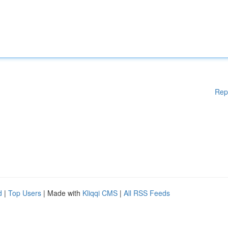
Rep
d
|
Top Users
| Made with
Kliqqi CMS
|
All RSS Feeds