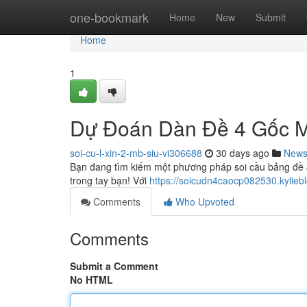
Home
one-bookmark
Home
New
Submit
Home
1
Dự Đoán Dàn Đề 4 Gốc M
soi-cu-l-xin-2-mb-siu-vi306688
30 days ago
New
Bạn đang tìm kiếm một phương pháp soi cầu bảng đề 4 
trong tay bạn! Với
https://soicudn4caocp082530.kyliebl
Comments
Who Upvoted
Comments
Submit a Comment
No HTML