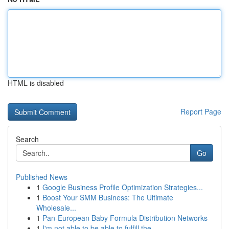
HTML is disabled
Report Page
Search
Go
Published News
1
Google Business Profile Optimization Strategies...
1
Boost Your SMM Business: The Ultimate
Wholesale...
1
Pan-European Baby Formula Distribution Networks
1
I'm not able to be able to fulfill the ...