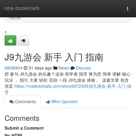
Home
one-bookmark
Togg
navi
Home
1
J9九游会 新手 入门 指南
j9698904
31 days ago
News
Discuss
想 参与 J9九游会 的乐趣？这份 初学者 指导 将为您 简单 讲解 核心
玩法 ， 指引 大家 轻松 启动 一段 J9九游会 体验 。 这篇文章 包含
涉及
https://madesocials.com/story6972305/j9九游会-新手-入门-指
导
Comments
Who Upvoted
Comments
Submit a Comment
No HTML