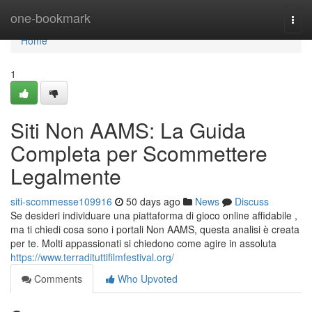
Home
one-bookmark
Togg
navi
Home
1
Siti Non AAMS: La Guida
Completa per Scommettere
Legalmente
siti-scommesse109916
50 days ago
News
Discuss
Se desideri individuare una piattaforma di gioco online affidabile ,
ma ti chiedi cosa sono i portali Non AAMS, questa analisi è creata
per te. Molti appassionati si chiedono come agire in assoluta
https://www.terradituttifilmfestival.org/
Comments
Who Upvoted