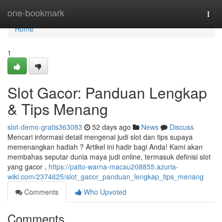
Home
one-bookmark
Togg
navi
Home
1
Slot Gacor: Panduan Lengkap
& Tips Menang
slot-demo-gratis363083
52 days ago
News
Discuss
Mencari informasi detail mengenai judi slot dan tips supaya
memenangkan hadiah ? Artikel ini hadir bagi Anda! Kami akan
membahas seputar dunia maya judi online, termasuk definisi slot
yang gacor ,
https://paito-warna-macau208855.azuria-
wiki.com/2374625/slot_gacor_panduan_lengkap_tips_menang
Comments
Who Upvoted
Comments