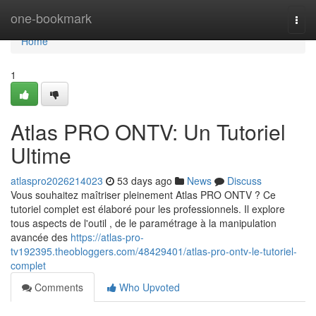
Home
one-bookmark
Togg
navi
Home
1
Atlas PRO ONTV: Un Tutoriel
Ultime
atlaspro2026214023
53 days ago
News
Discuss
Vous souhaitez maîtriser pleinement Atlas PRO ONTV ? Ce
tutoriel complet est élaboré pour les professionnels. Il explore
tous aspects de l'outil , de le paramétrage à la manipulation
avancée des
https://atlas-pro-
tv192395.theobloggers.com/48429401/atlas-pro-ontv-le-tutoriel-
complet
Comments
Who Upvoted