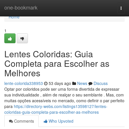
Home
one-bookmark
Togg
navi
Home
1
Lentes Coloridas: Guia
Completa para Escolher as
Melhores
lente-colorida338953
53 days ago
News
Discuss
Optar por coloridos pode ser uma forma divertida de expressar
sua individualidade , além de realçar o seu semblante . Mas, com
muitas opções acessíveis no mercado, como definir o par perfeito
para
https://directory-webs.com/listings13598127/lentes-
coloridas-guia-completa-para-escolher-as-melhores
Comments
Who Upvoted