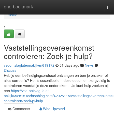
Home
one-bookmark
Tog
navi
Home
1
Vaststellingsovereenkomst
controleren: Zoek je hulp?
vsoontslaglatennakijken619172
51 days ago
News
Discuss
Heb je een beëindigingsprotocol ontvangen en ben je onzeker of
alles correct is? Het is essentieel om deze document zorgvuldig te
controleren voordat je deze ondertekent . Je kunt hulp zoeken bij
een
https://vso-ontslag-laten-
nakijk652815.techionblog.com/42025115/vaststellingsovereenkomst
controleren-zoek-je-hulp
Comments
Who Upvoted