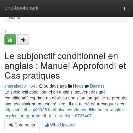
Home
one-bookmark
Togg
navi
Home
1
Le subjonctif conditionnel en
anglais : Manuel Approfondi et
Cas pratiques
chiaralsec017646
56 days ago
News
Discuss
Le subjonctif conditionnel en anglais, souvent désigné
“conditional,” exprime un désir ou une situation qui ne se produira
pas nécessairement concrétisée . Il est utilisé pour évoquer des
https://kaletbzk499925.total-blog.com/le-conditionnel-en-anglais-
explication-approfondi-et-illustrations-67264071
Comments
Who Upvoted