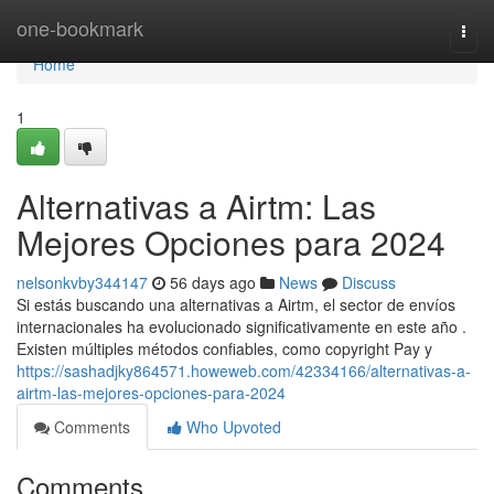
Home
one-bookmark
Togg
navi
Home
1
Alternativas a Airtm: Las
Mejores Opciones para 2024
nelsonkvby344147
56 days ago
News
Discuss
Si estás buscando una alternativas a Airtm, el sector de envíos
internacionales ha evolucionado significativamente en este año .
Existen múltiples métodos confiables, como copyright Pay y
https://sashadjky864571.howeweb.com/42334166/alternativas-a-
airtm-las-mejores-opciones-para-2024
Comments
Who Upvoted
Comments