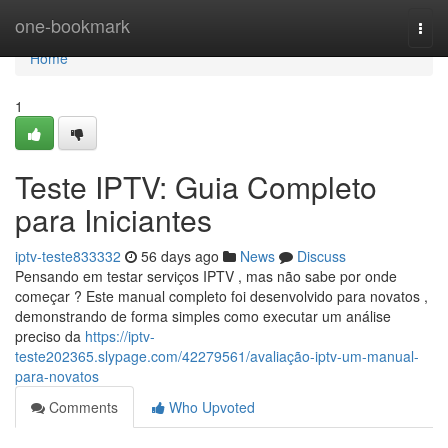
Home
one-bookmark
Togg
navi
Home
1
Teste IPTV: Guia Completo
para Iniciantes
iptv-teste833332
56 days ago
News
Discuss
Pensando em testar serviços IPTV , mas não sabe por onde
começar ? Este manual completo foi desenvolvido para novatos ,
demonstrando de forma simples como executar um análise
preciso da
https://iptv-
teste202365.slypage.com/42279561/avaliação-iptv-um-manual-
para-novatos
Comments
Who Upvoted