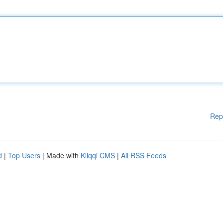
Rep
d
|
Top Users
| Made with
Kliqqi CMS
|
All RSS Feeds