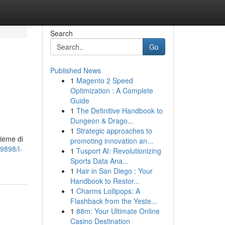
Search
Go
Published News
1
Magento 2 Speed
Optimization : A Complete
Guide
1
The Definitive Handbook to
Dungeon & Drago...
1
Strategic approaches to
sieme di
promoting innovation an...
9898/l-
1
Tusport AI: Revolutionizing
Sports Data Ana...
1
Hair in San Diego : Your
Handbook to Restor...
1
Charms Lollipops: A
Flashback from the Yeste...
1
88m: Your Ultimate Online
Casino Destination