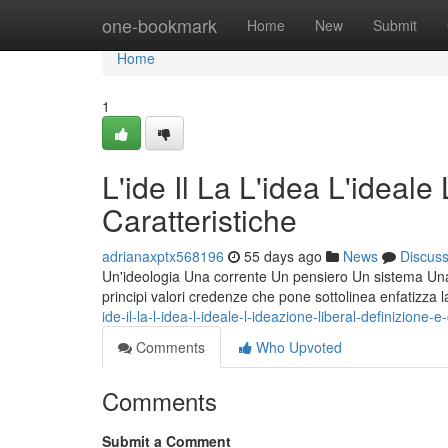
Home
one-bookmark
Home
New
Submit
Home
1
L'ide Il La L'idea L'ideale
Caratteristiche
adrianaxptx568196
55 days ago
News
Discus
Un'ideologia Una corrente Un pensiero Un sistema Una fi
principi valori credenze che pone sottolinea enfatizza 
ide-il-la-l-idea-l-ideale-l-ideazione-liberal-definizione-e
Comments
Who Upvoted
Comments
Submit a Comment