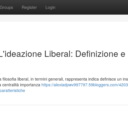
Groups
Register
Login
 L'ideazione Liberal: Definizione e
s
losofia liberal, in termini generali, rappresenta indica definisce un in
la centralità importanza
https://alexiadpwv997797.59bloggers.com/4203
-caratteristiche