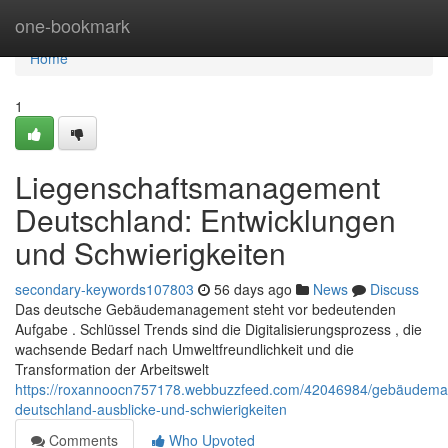
Home
one-bookmark
Home
1
Liegenschaftsmanagement
Deutschland: Entwicklungen
und Schwierigkeiten
secondary-keywords107803
56 days ago
News
Discuss
Das deutsche Gebäudemanagement steht vor bedeutenden
Aufgabe . Schlüssel Trends sind die Digitalisierungsprozess , die
wachsende Bedarf nach Umweltfreundlichkeit und die
Transformation der Arbeitswelt
https://roxannoocn757178.webbuzzfeed.com/42046984/gebäudem
deutschland-ausblicke-und-schwierigkeiten
Comments
Who Upvoted