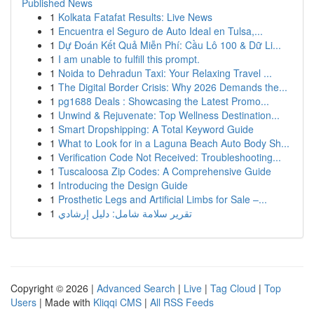
Published News
1
Kolkata Fatafat Results: Live News
1
Encuentra el Seguro de Auto Ideal en Tulsa,...
1
Dự Đoán Kết Quả Miễn Phí: Cầu Lô 100 & Dữ Li...
1
I am unable to fulfill this prompt.
1
Noida to Dehradun Taxi: Your Relaxing Travel ...
1
The Digital Border Crisis: Why 2026 Demands the...
1
pg1688 Deals : Showcasing the Latest Promo...
1
Unwind & Rejuvenate: Top Wellness Destination...
1
Smart Dropshipping: A Total Keyword Guide
1
What to Look for in a Laguna Beach Auto Body Sh...
1
Verification Code Not Received: Troubleshooting...
1
Tuscaloosa Zip Codes: A Comprehensive Guide
1
Introducing the Design Guide
1
Prosthetic Legs and Artificial Limbs for Sale –...
1
تقرير سلامة شامل: دليل إرشادي
Copyright © 2026 |
Advanced Search
|
Live
|
Tag Cloud
|
Top
Users
| Made with
Kliqqi CMS
|
All RSS Feeds