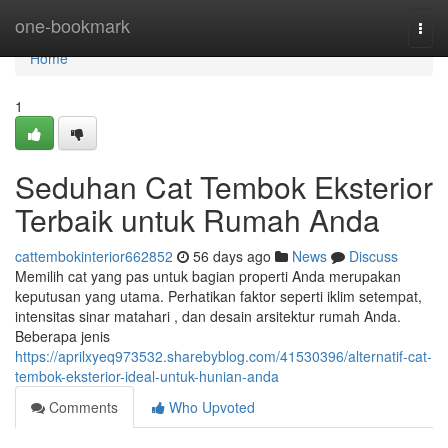
Home
one-bookmark
Togg
navi
Home
1
Seduhan Cat Tembok Eksterior
Terbaik untuk Rumah Anda
cattembokinterior662852
56 days ago
News
Discuss
Memilih cat yang pas untuk bagian properti Anda merupakan
keputusan yang utama. Perhatikan faktor seperti iklim setempat,
intensitas sinar matahari , dan desain arsitektur rumah Anda.
Beberapa jenis
https://aprilxyeq973532.sharebyblog.com/41530396/alternatif-cat-
tembok-eksterior-ideal-untuk-hunian-anda
Comments
Who Upvoted