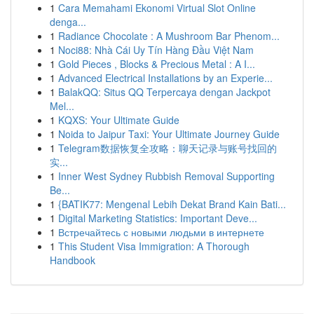
1
Cara Memahami Ekonomi Virtual Slot Online
denga...
1
Radiance Chocolate : A Mushroom Bar Phenom...
1
Noci88: Nhà Cái Uy Tín Hàng Đầu Việt Nam
1
Gold Pieces , Blocks & Precious Metal : A I...
1
Advanced Electrical Installations by an Experie...
1
BalakQQ: Situs QQ Terpercaya dengan Jackpot
Mel...
1
KQXS: Your Ultimate Guide
1
Noida to Jaipur Taxi: Your Ultimate Journey Guide
1
Telegram数据恢复全攻略：聊天记录与账号找回的
实...
1
Inner West Sydney Rubbish Removal Supporting
Be...
1
{BATIK77: Mengenal Lebih Dekat Brand Kain Bati...
1
Digital Marketing Statistics: Important Deve...
1
Встречайтесь с новыми людьми в интернете
1
This Student Visa Immigration: A Thorough
Handbook