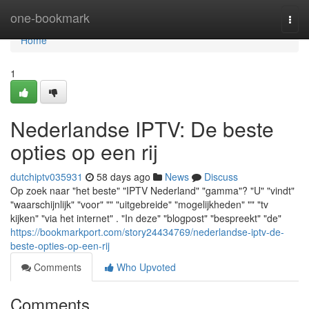
Home
one-bookmark
Togg
navi
Home
1
Nederlandse IPTV: De beste
opties op een rij
dutchiptv035931
58 days ago
News
Discuss
Op zoek naar "het beste" "IPTV Nederland" "gamma"? "U" "vindt"
"waarschijnlijk" "voor" "" "uitgebreide" "mogelijkheden" "" "tv
kijken" "via het internet" . "In deze" "blogpost" "bespreekt" "de"
https://bookmarkport.com/story24434769/nederlandse-iptv-de-
beste-opties-op-een-rij
Comments
Who Upvoted
Comments