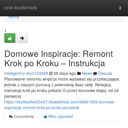
Home
one-bookmark
Togg
navi
Home
1
Domowe Inspiracje: Remont
Krok po Kroku – Instrukcja
inteligentny-dom124939
58 days ago
News
Discuss
Planowanie remontu wnętrza może wydawać się przytłaczające,
jednak z naszym pomocą z pewnością dasz radę. Niniejszy
instrukcja krok po kroku pokaże Ci przez kluczowe etapy, od od
pierwszej
https://elodieaifk420437.diowebhost.com/96841805/domowe-
inspiracje-remont-krok-po-kroku-poradnik
Comments
Who Upvoted