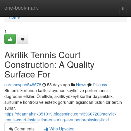
Home
one-bookmark
Togg
navi
Home
1
Akrilik Tennis Court
Construction: A Quality
Surface For
cormacvpeo548678
58 days ago
News
Discuss
Bir tenis kortunun kalitesi oyunun keyfini ve performansını
doğrudan etkiler. Özellikle, akrilik yüzeyli kortlar dayanıklılık,
sürtünme kontrolü ve estetik görünüm açısından üstün bir tercih
sunar.
https://deannahlnx351919.blogsmine.com/39607260/acrylic-
tennis-court-installation-ensuring-a-superior-playing-field
Comments
Who Upvoted