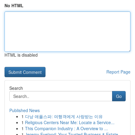
No HTML
HTML is disabled
Report Page
Search
Go
Published News
1
다낭 애플스파: 여행객에게 사랑받는 이유
1
Religious Centers Near Me: Locate a Service...
1
This Companion Industry : A Overview to ...
1
Jeremy Eveland: Your Trusted Business & Estate ...