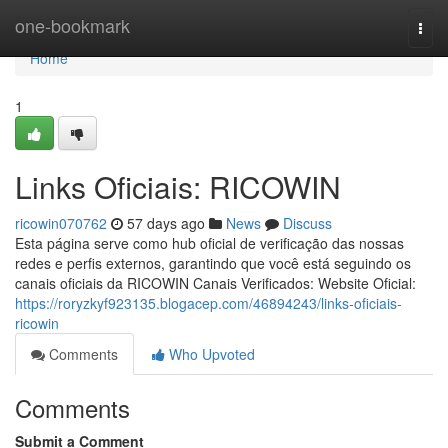
Home
one-bookmark
Togg
navi
Home
1
Links Oficiais: RICOWIN
ricowin070762
57 days ago
News
Discuss
Esta página serve como hub oficial de verificação das nossas
redes e perfis externos, garantindo que você está seguindo os
canais oficiais da RICOWIN Canais Verificados: Website Oficial:
https://roryzkyf923135.blogacep.com/46894243/links-oficiais-
ricowin
Comments
Who Upvoted
Comments
Submit a Comment