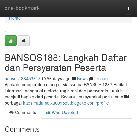
Home
one-bookmark
Togg
navi
Home
1
BANSOS188: Langkah Daftar
dan Persyaratan Peserta
bansos188453618
56 days ago
News
Discuss
Apakah memperoleh ulangan via skema BANSOS 188? Berikut
informasi mengenai metode registrasi dan persyaratan untuk
menjadi bagian dari peserta. Secara , masyarakat perlu memiliki
berbagai
https://adamqjxu009589.blogoxo.com/profile
Comments
Who Upvoted
Comments