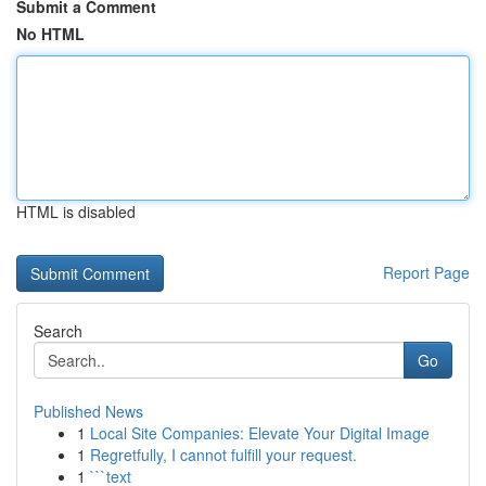
Submit a Comment
No HTML
HTML is disabled
Report Page
Search
Go
Published News
1
Local Site Companies: Elevate Your Digital Image
1
Regretfully, I cannot fulfill your request.
1
```text