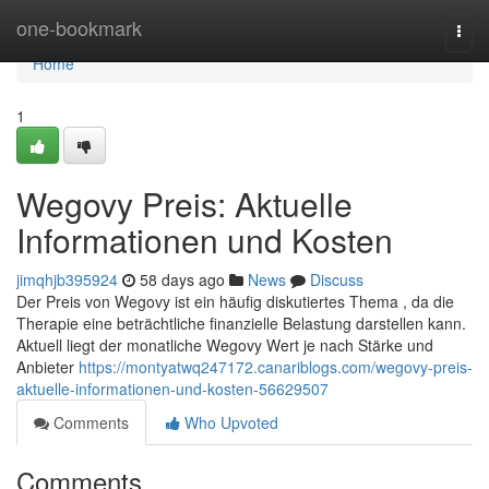
Home
one-bookmark
Togg
navi
Home
1
Wegovy Preis: Aktuelle
Informationen und Kosten
jimqhjb395924
58 days ago
News
Discuss
Der Preis von Wegovy ist ein häufig diskutiertes Thema , da die
Therapie eine beträchtliche finanzielle Belastung darstellen kann.
Aktuell liegt der monatliche Wegovy Wert je nach Stärke und
Anbieter
https://montyatwq247172.canariblogs.com/wegovy-preis-
aktuelle-informationen-und-kosten-56629507
Comments
Who Upvoted
Comments