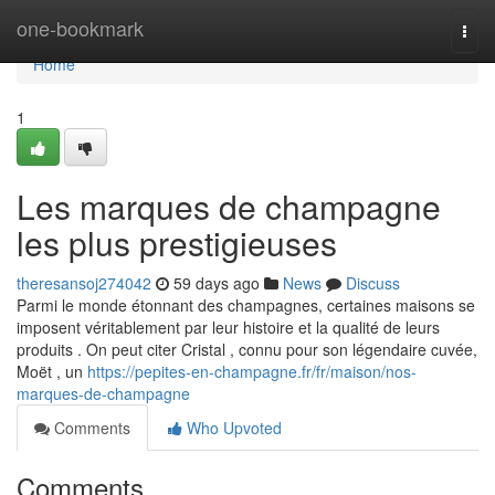
Home
one-bookmark
Togg
navi
Home
1
Les marques de champagne
les plus prestigieuses
theresansoj274042
59 days ago
News
Discuss
Parmi le monde étonnant des champagnes, certaines maisons se
imposent véritablement par leur histoire et la qualité de leurs
produits . On peut citer Cristal , connu pour son légendaire cuvée,
Moët , un
https://pepites-en-champagne.fr/fr/maison/nos-
marques-de-champagne
Comments
Who Upvoted
Comments