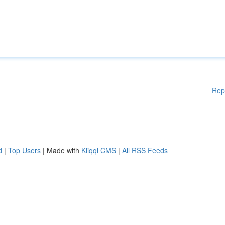
Rep
d
|
Top Users
| Made with
Kliqqi CMS
|
All RSS Feeds