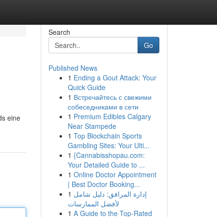
Search
Go
Published News
1
Ending a Gout Attack: Your
Quick Guide
1
Встречайтесь с свежими
собеседниками в сети
1
Premium Edibles Calgary
ds eine
Near Stampede
1
Top Blockchain Sports
Gambling Sites: Your Ulti...
1
{Cannabisshopau.com:
Your Detailed Guide to ...
1
Online Doctor Appointment
| Best Doctor Booking...
1
إدارة المرافق: دليل شامل
لأفضل الممارسات
1
A Guide to the Top-Rated