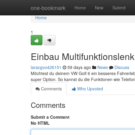
Home
one-bookmark
Home
New
Submit
Home
1
Einbau Multifunktionslen
laracgvo426151
59 days ago
News
Discuss
Möchtest du deinem VW Golf 6 ein besseres Fahrerlebni
super Option. So kannst du die Funktionen wie Telefo
Comments
Who Upvoted
Comments
Submit a Comment
No HTML