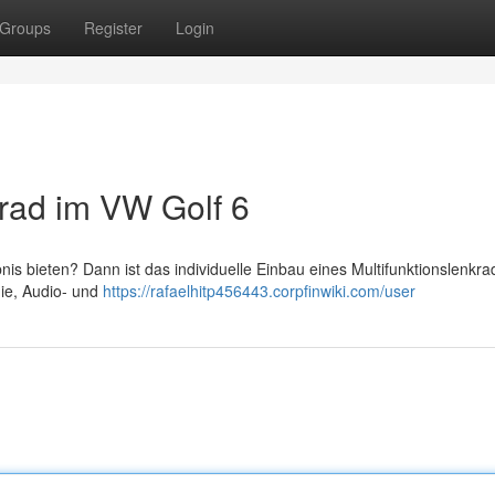
Groups
Register
Login
krad im VW Golf 6
s bieten? Dann ist das individuelle Einbau eines Multifunktionslenkra
nie, Audio- und
https://rafaelhitp456443.corpfinwiki.com/user