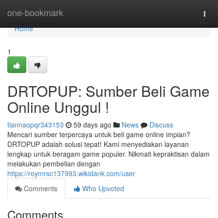
Home
one-bookmark
Togg
navi
Home
1
DRTOPUP: Sumber Beli Game
Online Unggul !
tiannaopqr343153
59 days ago
News
Discuss
Mencari sumber terpercaya untuk beli game online impian?
DRTOPUP adalah solusi tepat! Kami menyediakan layanan
lengkap untuk beragam game populer. Nikmati kepraktisan dalam
melakukan pembelian dengan
https://roymrsc137993.wikidank.com/user
Comments
Who Upvoted
Comments