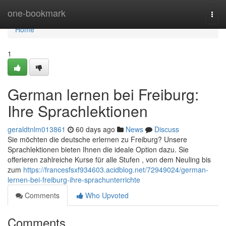
Home
one-bookmark
Togg
navi
Home
1
German lernen bei Freiburg:
Ihre Sprachlektionen
geraldtnlm013861
60 days ago
News
Discuss
Sie möchten die deutsche erlernen zu Freiburg? Unsere
Sprachlektionen bieten Ihnen die ideale Option dazu. Sie
offerieren zahlreiche Kurse für alle Stufen , von dem Neuling bis
zum
https://francesfsxf934603.acidblog.net/72949024/german-
lernen-bei-freiburg-ihre-sprachunterrichte
Comments
Who Upvoted
Comments