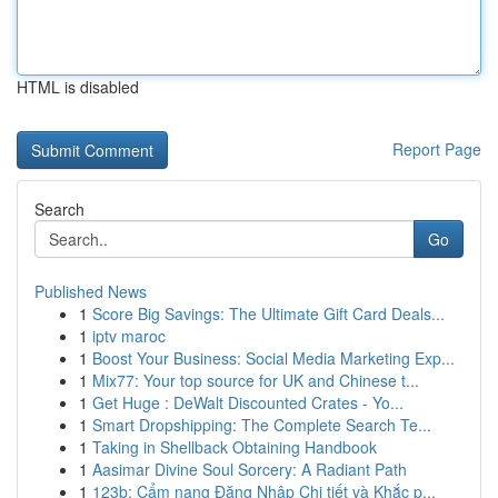
HTML is disabled
Report Page
Search
Go
Published News
1
Score Big Savings: The Ultimate Gift Card Deals...
1
iptv maroc
1
Boost Your Business: Social Media Marketing Exp...
1
Mix77: Your top source for UK and Chinese t...
1
Get Huge : DeWalt Discounted Crates - Yo...
1
Smart Dropshipping: The Complete Search Te...
1
Taking in Shellback Obtaining Handbook
1
Aasimar Divine Soul Sorcery: A Radiant Path
1
123b: Cẩm nang Đăng Nhập Chi tiết và Khắc p...