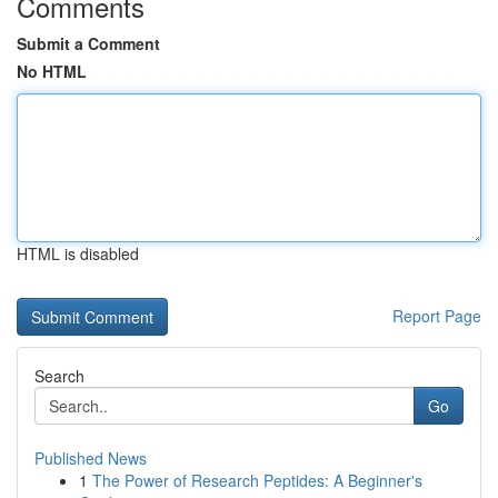
Comments
Submit a Comment
No HTML
HTML is disabled
Report Page
Search
Go
Published News
1
The Power of Research Peptides: A Beginner's