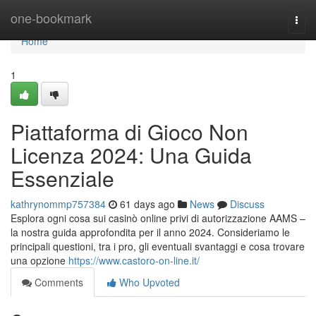
Home
one-bookmark
Togg
navi
Home
1
Piattaforma di Gioco Non
Licenza 2024: Una Guida
Essenziale
kathrynommp757384
61 days ago
News
Discuss
Esplora ogni cosa sui casinò online privi di autorizzazione AAMS –
la nostra guida approfondita per il anno 2024. Consideriamo le
principali questioni, tra i pro, gli eventuali svantaggi e cosa trovare
una opzione
https://www.castoro-on-line.it/
Comments
Who Upvoted