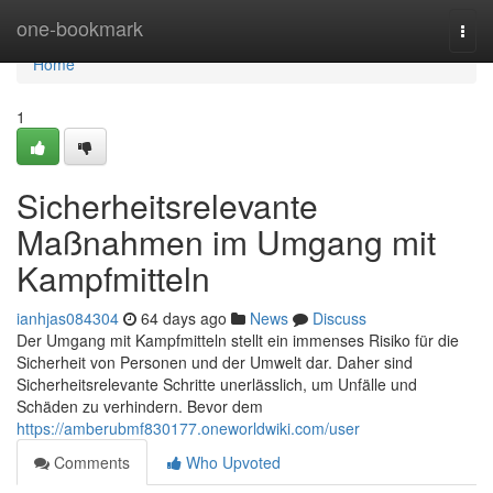
Home
one-bookmark
Togg
navi
Home
1
Sicherheitsrelevante
Maßnahmen im Umgang mit
Kampfmitteln
ianhjas084304
64 days ago
News
Discuss
Der Umgang mit Kampfmitteln stellt ein immenses Risiko für die
Sicherheit von Personen und der Umwelt dar. Daher sind
Sicherheitsrelevante Schritte unerlässlich, um Unfälle und
Schäden zu verhindern. Bevor dem
https://amberubmf830177.oneworldwiki.com/user
Comments
Who Upvoted