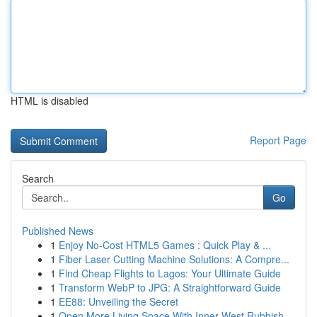
HTML is disabled
Report Page
Search
Go
Published News
1
Enjoy No-Cost HTML5 Games : Quick Play & ...
1
Fiber Laser Cutting Machine Solutions: A Compre...
1
Find Cheap Flights to Lagos: Your Ultimate Guide
1
Transform WebP to JPG: A Straightforward Guide
1
EE88: Unveiling the Secret
1
Open More Living Space With Inner West Rubbish ...