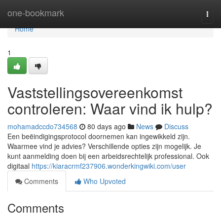
Home
one-bookmark
Togg
navi
Home
1
Vaststellingsovereenkomst
controleren: Waar vind ik hulp?
mohamadccdo734568
80 days ago
News
Discuss
Een beëindigingsprotocol doornemen kan ingewikkeld zijn.
Waarmee vind je advies? Verschillende opties zijn mogelijk. Je
kunt aanmelding doen bij een arbeidsrechtelijk professional. Ook
digitaal
https://kiaracrmf237906.wonderkingwiki.com/user
Comments
Who Upvoted
Comments