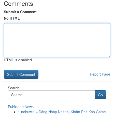
Comments
Submit a Comment
No HTML
HTML is disabled
Report Page
Search
Go
Published News
1
nohuwin – Đăng Nhập Nhanh, Khám Phá Kho Game