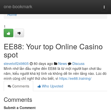
Home
one-bookmark
Togg
navi
Home
1
EE88: Your top Online Casino
spot
stevetxtf249805
80 days ago
News
Discuss
Mình nhớ lần đầu nghe đến EE88 là từ một người bạn chơi lâu
năm, kiểu người khá kỹ tính và không dễ tin nền tảng nào. Lúc đó
mình cũng chỉ nghĩ thử cho biết, vì
https://ee88.training/
Comments
Who Upvoted
Comments
Submit a Comment