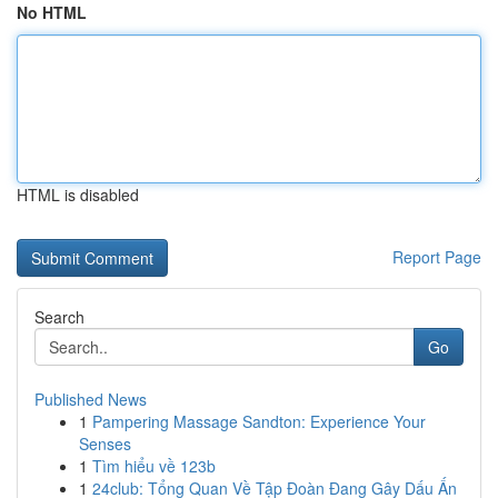
No HTML
HTML is disabled
Report Page
Search
Go
Published News
1
Pampering Massage Sandton: Experience Your
Senses
1
Tìm hiểu về 123b
1
24club: Tổng Quan Về Tập Đoàn Đang Gây Dấu Ấn