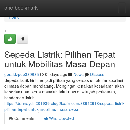
Home
one-bookmark
Togg
navi
Home
1
Sepeda Listrik: Pilihan Tepat
untuk Mobilitas Masa Depan
geraldzpoo389885
81 days ago
News
Discuss
Sepeda listrik kini menjadi pilihan yang cerdas untuk transportasi
di masa depan mendatang. Mengingat kenaikan kesadaran akan
keberlanjutan, serta masalah lalu lintas di wilayah perkotaan,
kendaraan listrik
https://donnaycln301939.blog2learn.com/88913918/sepeda-listrik-
pilihan-tepat-untuk-mobilitas-masa-depan
Comments
Who Upvoted