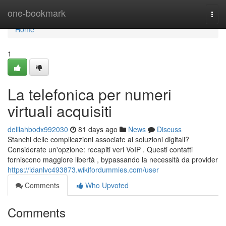
Home
one-bookmark
Togg
navi
Home
1
La telefonica per numeri
virtuali acquisiti
delilahbodx992030
81 days ago
News
Discuss
Stanchi delle complicazioni associate ai soluzioni digitali?
Considerate un'opzione: recapiti veri VoIP . Questi contatti
forniscono maggiore libertà , bypassando la necessità da provider
https://idanlvc493873.wikifordummies.com/user
Comments
Who Upvoted
Comments