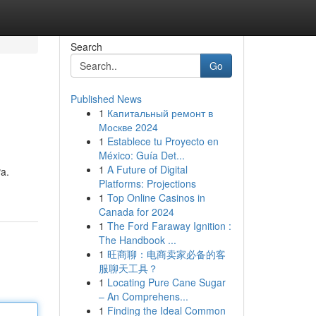
Search
Go
Published News
1
Капитальный ремонт в
Москве 2024
1
Establece tu Proyecto en
México: Guía Det...
1
A Future of Digital
a.
Platforms: Projections
1
Top Online Casinos in
Canada for 2024
1
The Ford Faraway Ignition :
The Handbook ...
1
旺商聊：电商卖家必备的客
服聊天工具？
1
Locating Pure Cane Sugar
– An Comprehens...
1
Finding the Ideal Common