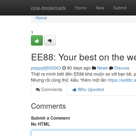
Home
one-bookmark
Home
New
Submit
Home
1
EE88: Your best on the w
poppyjiij503263
80 days ago
News
Discuss
Thật ra mình biết đến EE88 khá muộn so với bạn bè, p
Nhưng rồi cũng thử, kiểu “thêm một lần
https://ee88c.a
Comments
Who Upvoted
Comments
Submit a Comment
No HTML