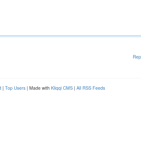
Rep
d
|
Top Users
| Made with
Kliqqi CMS
|
All RSS Feeds