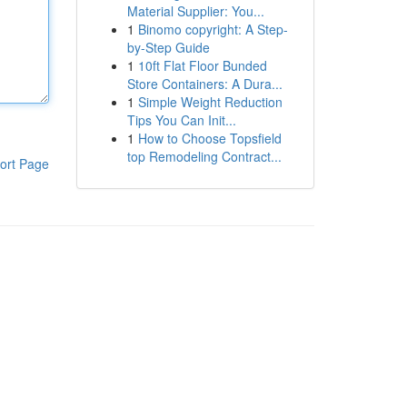
Material Supplier: You...
1
Binomo copyright: A Step-
by-Step Guide
1
10ft Flat Floor Bunded
Store Containers: A Dura...
1
Simple Weight Reduction
Tips You Can Init...
1
How to Choose Topsfield
top Remodeling Contract...
ort Page