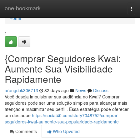
Home
one-bookmark
Togg
navi
Home
1
{Comprar Seguidores Kwai:
Aumente Sua Visibilidade
Rapidamente
arongcbk306713
82 days ago
News
Discuss
Você deseja impulsionar sua audiência no Kwai? Comprar
seguidores pode ser uma solução simples para alcançar mais
atenção e maximizar seu perfil . Essa estratégia pode oferecer
um destaque
https://social40.com/story7048752/comprar-
seguidores-kwai-aumente-sua-popularidade-rapidamente
Comments
Who Upvoted