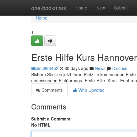
Home
one-bookmark
Home
New
Submit
Home
1
Erste Hilfe Kurs Hannover
lillidloc863452
80 days ago
News
Discuss
Sichern Sie sich jetzt Ihren Platz im kommenden Erste
umfassenden Einführungs- Erste-Hilfe- Kurs . Erfahren
Comments
Who Upvoted
Comments
Submit a Comment
No HTML