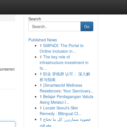
Search
Go
Published News
1
SIAP4DI: The Portal to
Online Inclusion in...
1
The key role of
infrastructure investment in
fo...
r unseren
1
职业 穿线师 认可： 深入解
析与指南
1
{Smartworld Wellness
Residences: Your Sanctuary...
1
Belajar Perdagangan Valuta
Asing Melalui I...
1
Locate Seoul's Skin
Remedy : Bilingual Cl...
1
عضوية سمارترز: كل ما تحتاج
معرفته