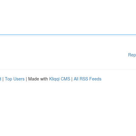
Rep
d
|
Top Users
| Made with
Kliqqi CMS
|
All RSS Feeds