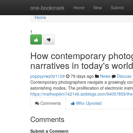
Home
one-bookmark
Home
New
Submit
Home
1
How contemporary photog
narratives in today's worl
poppyyrwy021129
79 days ago
News
Discuss
Contemporary photographers navigate a growingly comp
astonishing modes. The proliferation of electronic ins
https://matheqxkm742146.aioblogs.com/94057855/the-e
Comments
Who Upvoted
Comments
Submit a Comment