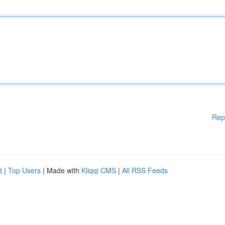
Rep
d
|
Top Users
| Made with
Kliqqi CMS
|
All RSS Feeds