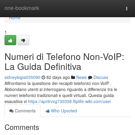
Home
one-bookmark
Togg
navi
Home
1
Numeri di Telefono Non-VoIP:
La Guida Definitiva
sidneykqps035090
82 days ago
News
Discuss
Affrontiamo la questione dei recapiti telefonici non-VoIP .
Abbondano utenti si interrogano riguardo a differenze tra le
numeri telefonici tradizionali e quelli virtuali. Questa guida
esaustiva vi
https://aprilrvxg730358.fliplife-wiki.com/user
Comments
Who Upvoted
Comments