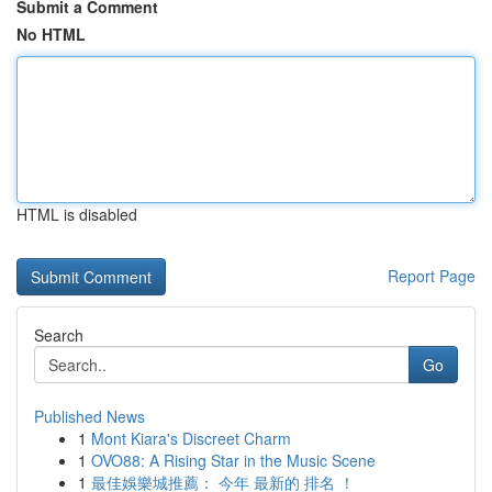
Submit a Comment
No HTML
HTML is disabled
Report Page
Search
Go
Published News
1
Mont Kiara's Discreet Charm
1
OVO88: A Rising Star in the Music Scene
1
最佳娛樂城推薦： 今年 最新的 排名 ！