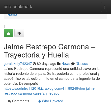
Home
one-bookmark
Togg
navi
Home
1
Jaime Restrepo Carmona –
Trayectoria y Huella
geraldknfy742347
82 days ago
News
Discuss
Jaime Restrepo Carmona representó una entidad clave en la
historia reciente de el país. Su trayectoria como profesional y
académico estableció un hito en el campo de la ingeniería de
potencia. Desempeñó
https://saadnfrq112016.izrablog.com/41189248/don-jaime-
restrepo-carmona-carrera-y-legado
Comments
Who Upvoted