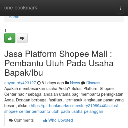
Home
one-bookmark
Togg
navi
Home
1
Jasa Platform Shopee Mall :
Pembantu Utuh Pada Usaha
Bapak/Ibu
anyamrdy423127
81 days ago
News
Discuss
Apakah membesarkan usaha Anda? Solusi Platform Shopee
Center hadir sebagai andalan utama bagi membantu peningkatan
Anda. Dengan berbagai fasilitas , termasuk jangkauan pasar yang
besar , diskon
https://pr1bookmarks.com/story21989440/solusi-
shopee-center-pembantu-utuh-pada-usaha-pelanggan
Comments
Who Upvoted