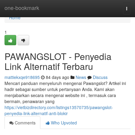
Home
one-bookmark
Togg
navi
Home
1
PAWANGSLOT - Penyedia
Link Alternatif Terbaru
mattiekxqe918695
84 days ago
News
Discuss
Mencari panduan menyeluruh mengenai Pawangslot? Artikel ini
hadir sebagai sumber untuk pertanyaan Anda. Kami akan
menjabarkan secara mengenai website ini , termasuk cara
bermain, penawaran yang
https://vietbizdirectory.com/listings13570735/pawangslot-
penyedia-link-alternatif-anti-blokir
Comments
Who Upvoted