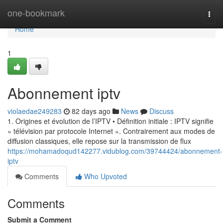
Home
one-bookmark
Togg
navi
Home
1
Abonnement iptv
violaedae249283
82 days ago
News
Discuss
1. Origines et évolution de l’IPTV • Définition initiale : IPTV signifie
« télévision par protocole Internet ». Contrairement aux modes de
diffusion classiques, elle repose sur la transmission de flux
https://mohamadoqud142277.vidublog.com/39744424/abonnement-
iptv
Comments
Who Upvoted
Comments
Submit a Comment