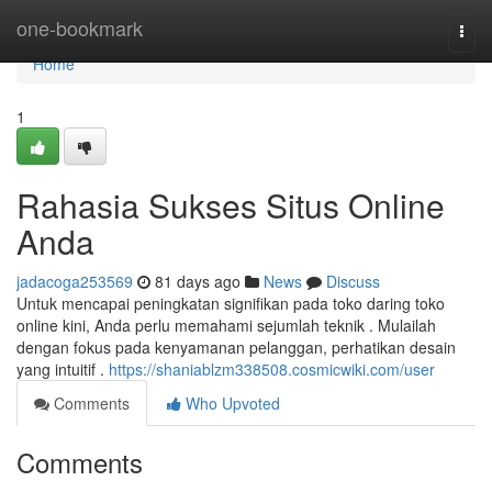
Home
one-bookmark
Togg
navi
Home
1
Rahasia Sukses Situs Online
Anda
jadacoga253569
81 days ago
News
Discuss
Untuk mencapai peningkatan signifikan pada toko daring toko
online kini, Anda perlu memahami sejumlah teknik . Mulailah
dengan fokus pada kenyamanan pelanggan, perhatikan desain
yang intuitif .
https://shaniablzm338508.cosmicwiki.com/user
Comments
Who Upvoted
Comments