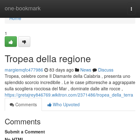
Home
one-bookmark
Togg
navi
Home
1
Tropea della regione
margiemqfc477986
83 days ago
News
Discuss
Tropea, celebre come Il Diamante della Calabria , presenta uno
splendido scorcio incredibile . Le le case pittoresche a aggrappate
sulla scogliera rocciosa del Mar , dominate dalle alte rocce ,
https://gretajrey846769.wikitron.com/2371486/tropea_della_terra
Comments
Who Upvoted
Comments
Submit a Comment
No HTML