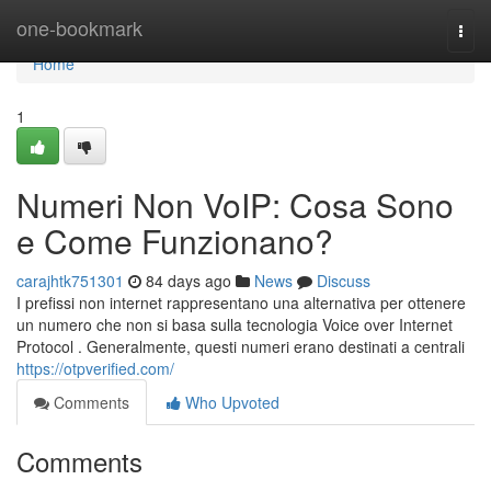
Home
one-bookmark
Togg
navi
Home
1
Numeri Non VoIP: Cosa Sono
e Come Funzionano?
carajhtk751301
84 days ago
News
Discuss
I prefissi non internet rappresentano una alternativa per ottenere
un numero che non si basa sulla tecnologia Voice over Internet
Protocol . Generalmente, questi numeri erano destinati a centrali
https://otpverified.com/
Comments
Who Upvoted
Comments