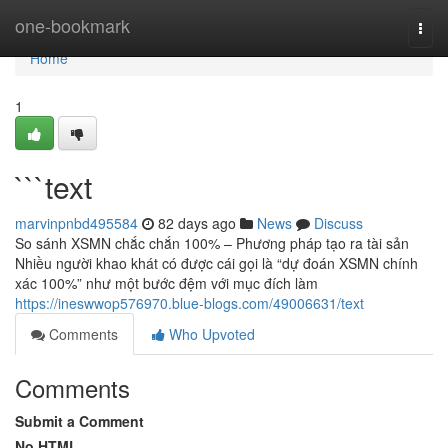
Home
one-bookmark
Togg
navi
Home
1
```text
marvinpnbd495584
82 days ago
News
Discuss
So sánh XSMN chắc chắn 100% – Phương pháp tạo ra tài sản
Nhiều người khao khát có được cái gọi là “dự đoán XSMN chính
xác 100%” như một bước đệm với mục đích làm
https://ineswwop576970.blue-blogs.com/49006631/text
Comments
Who Upvoted
Comments
Submit a Comment
No HTML