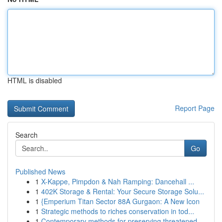
HTML is disabled
Report Page
Search
Go
Published News
1
X-Kappe, Pimpdon & Nah Ramping: Dancehall ...
1
402K Storage & Rental: Your Secure Storage Solu...
1
{Emperium Titan Sector 88A Gurgaon: A New Icon
1
Strategic methods to riches conservation in tod...
1
Contemporary methods for preserving threatened ...