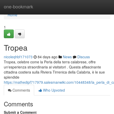
Home
one-bookmark
Home
1
Tropea
nicoleqhbf171073
84 days ago
News
Discuss
Tropea, celebre come la Perla della terra calabrese, offre
un'esperienza straordinaria ai visitatori . Questa affascinante
cittadina costiera sulla Riviera Tirrenica della Calabria, è le sue
splendide
https://mathedipf717979.salesmanwiki.com/10448348/la_perla_di_ca
Comments
Who Upvoted
Comments
Submit a Comment