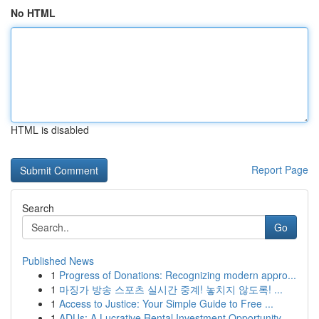
No HTML
HTML is disabled
Report Page
Search
Go
Published News
1
Progress of Donations: Recognizing modern appro...
1
마징가 방송 스포츠 실시간 중계! 놓치지 않도록! ...
1
Access to Justice: Your Simple Guide to Free ...
1
ADUs: A Lucrative Rental Investment Opportunity