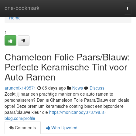
Home
one-bookmark
Togg
navi
Home
1
Chameleon Folie Paars/Blauw:
Perfecte Keramische Tint voor
Auto Ramen
arunenfx149571
85 days ago
News
Discuss
Zoekt jij naar een prachtige manier om de auto ramen te
personaliseren? Dan is Chameleon Folie Paars/Blauw een ideale
optie! Deze premium keramische coating biedt een bijzondere
paars/blauwe kleur die
https://monicanody373798.is-
blog.com/profile
Comments
Who Upvoted