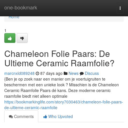
Home
one-bookmark
Togg
navi
Home
1
Chameleon Folie Paars: De
Ultieme Ceramic Raamfolie?
marcnxld089248
87 days ago
News
Discuss
{Ben je op zoek naar een manier om je voertuigruiten te
beschermen met een unieke look ? Misschien is de Chameleon
Ceramic Raamfolie Paars dé kans. Deze moderne ceramic
raamfolie biedt niet alleen optimale
https://bookmarkinglife.com/story7030463/chameleon-folie-paars-
de-ultieme-ceramic-raamfolie
Comments
Who Upvoted